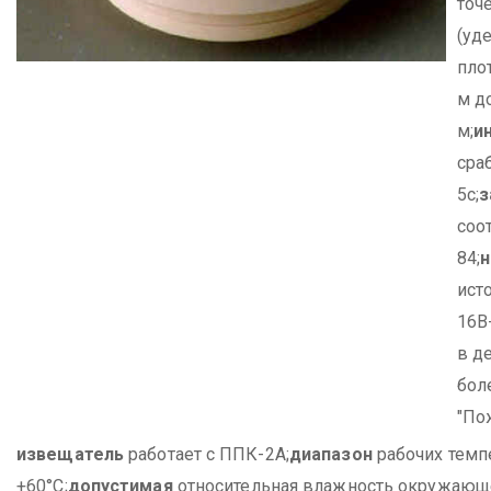
точ
(уд
пло
м д
м;
и
сра
5с;
соо
84;
ист
16В
в д
бол
"По
извещатель
работает с ППК-2А;
диапазон
рабочих темпе
+60°С;
допустимая
относительная влажность окружающ