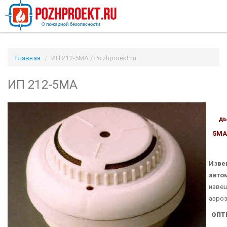
Главная
ИП 212-5МА / Pozhproekt.ru
ИП 212-5МА
ды
5МА
Изве
авто
извещ
аэроз
опт