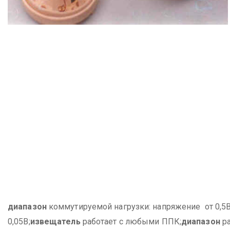
диапазон
коммутируемой нагрузки:
напряжение от 0,5В
0,05В;
извещатель
работает с любыми ППК;
диапазон
ра