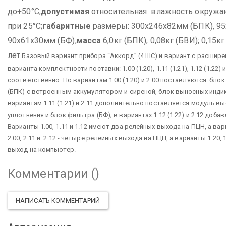
до+50°С;
допустимая
относительная влажность окружа
при 25°С;
габаритные
размеры: 300х246х82мм (БПК), 95
90х61х30мм (БФ);
масса
6,0кг (БПК); 0,08кг (БВИ); 0,15кг
лет.
Базовый вариант прибора “Аккорд” (4 ШС) и вариант с расшире
варианта комплектности поставки: 1.00 (1.20), 1.11 (1.21), 1.12 (1.22) и 2
соответственно. По вариантам 1.00 (1.20) и 2.00 поставляются: бл
(БПК) с встроенным аккумулятором и сиреной, блок выносных индик
вариантам 1.11 (1.21) и 2.11 дополнительно поставляется модуль в
уплотнения и блок фильтра (БФ); в вариантах 1.12 (1.22) и 2.12 доба
Варианты 1.00, 1.11 и 1.12 имеют два релейных выхода на ПЦН, а вариа
2.00, 2.11 и 2.12 - четыре релейных выхода на ПЦН, а варианты 1.20, 
выход на компьютер.
Комментарии (
)
НАПИСАТЬ КОММЕНТАРИЙ