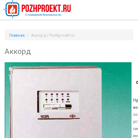
Главная
Аккорд / Pozhproekt.ru
Аккорд
Пр
к
со
ус
си
ин