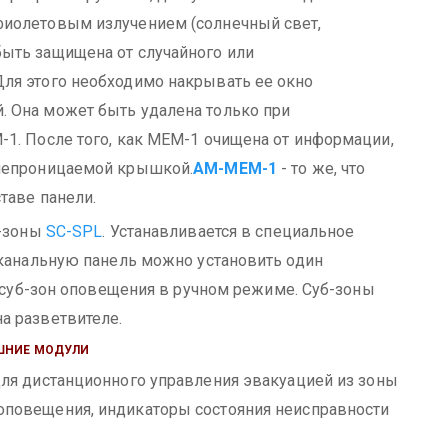
иолетовым излучением (солнечный свет,
ыть защищена от случайного или
ля этого необходимо накрывать ее окно
.
Она может быть удалена только при
1. После того, как МЕМ-1 очищена от информации,
онепроницаемой крышкой.
АМ-МЕМ-1
- то же, что
таве панели.
б-зоны
SC-SPL
.
Устанавливается в специальное
оканальную панель можно установить один
4 суб-зон оповещения в ручном режиме. Суб-зоны
а разветвителе.
ШНИЕ МОДУЛИ
ля дистанционного управления эвакуацией из зоны
повещения, индикаторы состояния неисправности