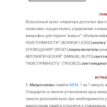
ПУЛ
Встроенный пульт оператора доступен при 
позволяет осуществлять управление опове
микрофон для подачи “живых” объявлений;
НЕИСПРАВНОСТИ" (ACKNOW LEDGE);
кнопку
ОПОВЕЩЕНИЯ" (RESET);
переключатель
реж
АВТОМАТИЧЕСКИЙ" (MANUAL/AUTO);
свето
"НЕИСПРАВНОСТЬ" (TROUBLE);
светоиндика
ВСТРАЕ
1. Микросхемы
памяти
MEM-1
на 1 минуту 
Стандартно в панели установлена одна микр
панели дополнительно при необходимости 
микросхема памяти относится к стираемым,