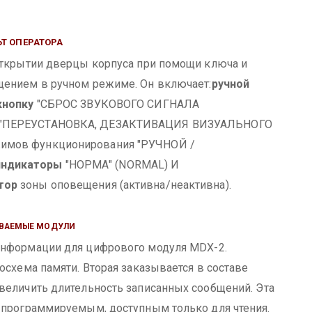
ЬТ ОПЕРАТОРА
открытии дверцы корпуса при помощи ключа и
щением в ручном режиме. Он включает:
ручной
кнопку
"СБРОС ЗВУКОВОГО СИГНАЛА
"ПЕРЕУСТАНОВКА, ДЕЗАКТИВАЦИЯ ВИЗУАЛЬНОГО
имов функционирования "РУЧНОЙ /
индикаторы
"НОРМА" (NORMAL) И
тор
зоны оповещения (активна/неактивна).
ВАЕМЫЕ МОДУЛИ
информации для цифрового модуля MDХ-2.
осхема памяти. Вторая заказывается в составе
увеличить длительность записанных сообщений.
Эта
 программируемым, доступным только для чтения.