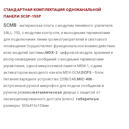
СТАНДАРТНАЯ КОМПЛЕКТАЦИЯ ОДНОКАНАЛЬНОЙ
ПАНЕЛИ
SCSP-15SP
SCMB
- материнская плата с модулем линейного усилителя
SALL-15S, с модулем контроля, и выходными терминалами
для подключения линии громкоговорителей и светового
оповещения
Осуществляет функциональное взаимодействие
всех модулей системы;
MDX-2
- цифровой модуль хранения и
воспроизведения сообщений с входными терминалами
управления, одной микросхемой памяти МЕМ-1, одним
активатором выходного канала MDV-ОСM;
DCPS -
блок
питания/зарядное устройство 220В/24В;
MIC-400
-
встроенный ручной микрофон для подачи сообщений в
ручном режиме;
металлическая
дверца с защитой от
несанкционированного доступа (ключ).
габаритные
размеры: 535х415х155мм.