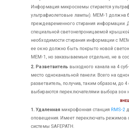
Информация микросхемы стирается ультраф
ультрафиолетовые лампы).
МЕМ-1 должна б
преждевременного стирания информации. Д
специальной светонепроницаемой крышкой
необходимости стирания информации с МЕМ-
ее окно должно быть покрыто новой свет
МЕМ-1, но заказываемые отдельно, не в сос
2. Разветвитель
выходного канала на 4 су
место одноканальной панели. Всего на одн
разветвитель, получив, таким образом, до 
выбираются переключателями выбора зон н
ВНЕ
1. Удаленная
микрофонная станция
RMS-2
д
оповещения.
Имеет переключать режимов о
системы SAFEPATH.