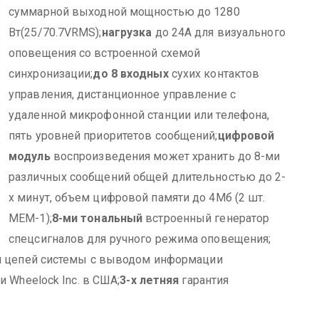
суммарной выходной мощностью до 1280
Вт(25/70.7VRMS);
нагрузка
до 24А для визуального
оповещения со встроенной схемой
синхронизации;
до 8 входных
сухих контактов
управления, дистанционное управление с
удаленной микрофонной станции или телефона,
пять уровней приоритетов сообщений;
цифровой
модуль
воспроизведения может хранить до 8-ми
различных сообщений общей длительностью до 2-
х минут, объем цифровой памяти до 4Мб (2 шт.
МЕМ-1);
8-ми тональный
встроенный генератор
спецсигналов для ручного режима оповещения;
 и цепей системы с выводом информации
и Wheelock Inc. в США;
3-х летняя
гарантия