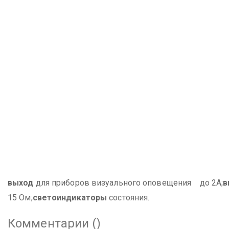
выход
для приборов визуального оповещения до 2А;
в
15 Ом;
светоиндикаторы
состояния.
Комментарии (
)