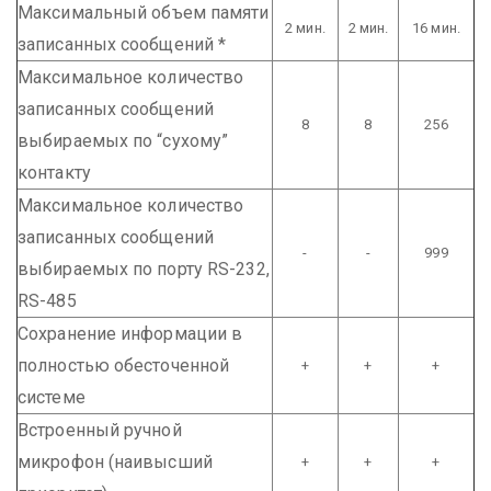
Максимальный объем памяти
2 мин.
2 мин.
16 мин.
записанных сообщений *
Максимальное количество
записанных сообщений
8
8
256
выбираемых по “сухому”
контакту
Максимальное количество
записанных сообщений
-
-
999
выбираемых по порту RS-232,
RS-485
Сохранение информации в
полностью обесточенной
+
+
+
системе
Встроенный ручной
микрофон (наивысший
+
+
+