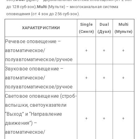
до 128 суб-зон);
Multi
(Мульти) – многоканальная система
оповещения (от 4 зон до 256 суб-зон).
Single
Dual
Multi
ХАРАКТЕРИСТИКИ
(Сингл)
(Дуал)
(Мульти)
Речевое оповещение –
автоматическое/
+
+
+
полуавтоматическое/ручное
Звуковое оповещение –
автоматическое/
+
+
+
полуавтоматическое/ручное
Световое оповещение (строб-
вспышки, светоуказатели
“Выход” и “Направление
+
+
+
движения”) –
автоматическое/