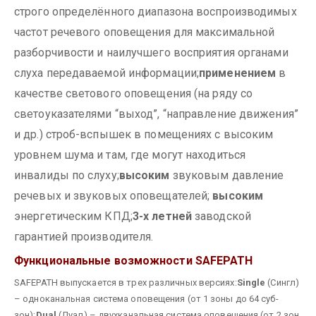
строго определённого диапазона воспроизводимых
частот речевого оповещения для максимальной
разборчивости и наилучшего восприятия органами
слуха передаваемой информации;
применением
в
качестве светового оповещения (на ряду со
светоуказателями “выход”, “направление движения”
и др.) строб-вспышек в помещениях с высоким
уровнем шума и там, где могут находиться
инвалиды по слуху;
высоким
звуковым давление
речевых и звуковых оповещателей;
высоким
энергетическим КПД;
3-х летней
заводской
гарантией производителя.
Функциональные возможности SAFEPATH
SAFEPATH выпускается в трех различных версиях:
Single
(Сингл)
– одноканальная система оповещения (от 1 зоны до 64 суб-
зон);
Dual
(Дуал) – двухканальная система оповещения (от 2 зон