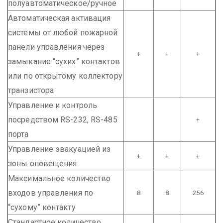
полуавтоматическое/ручное
Автоматическая активация
системы от любой пожарной
панели управления через
+
+
+
замыкание “сухих” контактов
или по открытому коллектору
транзистора
Управление и контроль
посредством RS-232, RS-485
+
порта
Управление эвакуацией из
+
+
+
зоны оповещения
Максимальное количество
входов управления по
8
8
256
“сухому” контакту
Стандартное количество