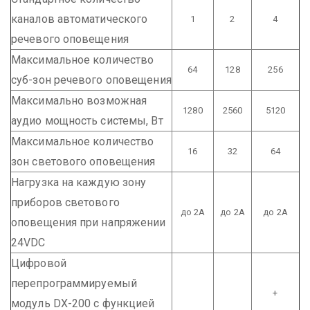
каналов автоматического
1
2
4
речевого оповещения
Максимальное количество
64
128
256
суб-зон речевого оповещения
Максимально возможная
1280
2560
5120
аудио мощность системы, Вт
Максимальное количество
16
32
64
зон светового оповещения
Нагрузка на каждую зону
приборов светового
до 2А
до 2А
до 2А
оповещения при напряжении
24VDC
Цифровой
перепрограммируемый
+
модуль DX-200 с функцией