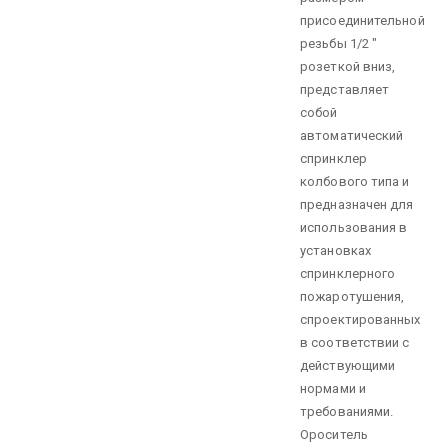
присоединительной
резьбы 1/2 "
розеткой вниз,
представляет
собой
автоматический
спринклер
колбового типа и
предназначен для
использования в
установках
спринклерного
пожаротушения,
спроектированных
в соответствии с
действующими
нормами и
требованиями.
Ороситель