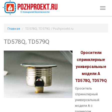
Toggl
naviga
Главная
TD578Q, TD579Q / Pozhproekt.ru
TD578Q, TD579Q
Оросители
спринклерные
универсальные
модели А
TD578Q, TD579Q
Ороситель
спринклерный
универсальный
модели А с
размером