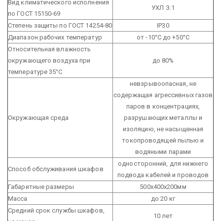
Вид климатического исполнения
УХЛ З.1
по ГОСТ 15150-69
Степень защиты по ГОСТ 14254-80
IP30
Диапазон рабочих температур
от -10°С до +50°С
Относительная влажность
окружающего воздуха при
до 80%
температуре 35°С
невзрывоопасная, не
содержащая агрессивных газов
паров в концентрациях,
Окружающая среда
разрушающих металлы и
изоляцию, не насыщенная
токопроводящей пылью и
водяными парами
односторонний, для нижнего
Способ обслуживания шкафов
подвода кабелей и проводов
Габаритные размеры
500x400x200мм
Масса
до 20 кг
Средний срок службы шкафов,
10 лет