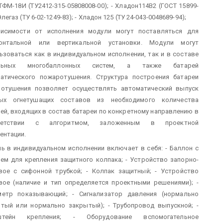
ТФМ-18И (ТУ2412-315-05808008-00);
- Хладон114В2 (ГОСТ 15899-
Элегаз (ТУ 6-02-1249-83);
- Хладон 125 (ТУ 24-043-0048689-94);
исимости от исполнения модули могут поставляться для
зонтальной или вертикальной установки. Модули могут
ьзоваться как в индивидуальном исполнении, так и в составе
льных многобаллонных систем, а также батарей
атического пожаротушения. Структура построения батареи
отушения позволяет осуществлять автоматический выпуск
вых огнетушащих составов из необходимого количества
ей, входящих в состав батареи по конкретному направлению в
ветствии с алгоритмом, заложенным в проектной
ентации.
ь в индивидуальном исполнении включает в себя:
- Баллон с
ем для крепления защитного колпака;
- Устройство запорно-
вое с сифонной трубкой;
- Колпак защитный;
- Устройство
вое (наличие и тип определяется проектными решениями);
-
метр показывающий;
- Сигнализатор давления (нормально
тый или нормально закрытый);
- Трубопровод выпускной;
-
штейн крепления;
- Оборудование вспомогательное