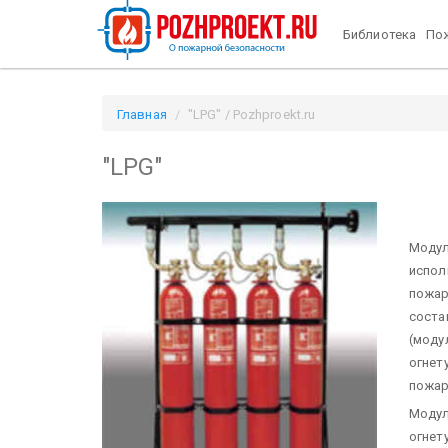
Библиотека
Пож
Главная
"LPG" / Pozhproekt.ru
"LPG"
Моду
испо
пожа
соста
(моду
огне
пожар
Моду
огнет