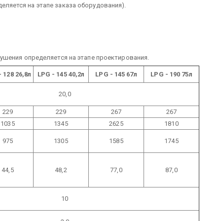
деляется на этапе заказа оборудования).
ушения определяется на этапе проектирования.
- 128
26,8л
LPG - 145
40,2л
LPG - 145
67л
LPG - 190
75л
20,0
229
229
267
267
1035
1345
2625
1810
975
1305
1585
1745
44,5
48,2
77,0
87,0
10