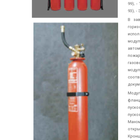
99);
- 
93);
- 
В зав
гори
испол
моду
автом
пожар
газо
модул
соот
докум
Модул
фланц
пуско
пуско
Мано
откры
Крон