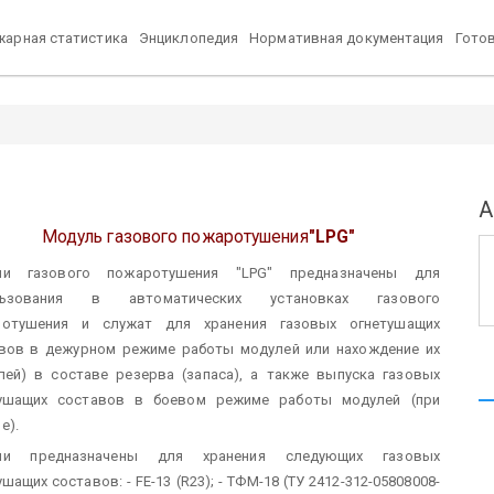
арная статистика
Энциклопедия
Нормативная документация
Гото
А
Модуль газового пожаротушения
"LPG"
ли газового пожаротушения "LPG" предназначены для
льзования в автоматических установках газового
ротушения и служат для хранения газовых огнетушащих
вов в дежурном режиме работы модулей или нахождение их
лей) в составе резерва (запаса), а также выпуска газовых
тушащих составов в боевом режиме работы модулей (при
е).
ли предназначены для хранения следующих газовых
ушащих составов:
- FE-13 (R23);
- ТФМ-18 (ТУ 2412-312-05808008-