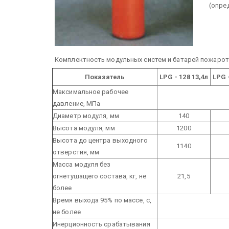
(опре
Комплектность модульных систем и батарей пожарот
Показатель
LPG - 128
13,4л
LPG 
Максимальное рабочее
давление, МПа
Диаметр модуля, мм
140
Высoта модуля, мм
1200
Высота до центра выходного
1140
отверстия, мм
Масса модуля без
огнетушащего состава, кг, не
21,5
более
Время выхода 95% по массе, с,
не более
Инерционность срабатывания