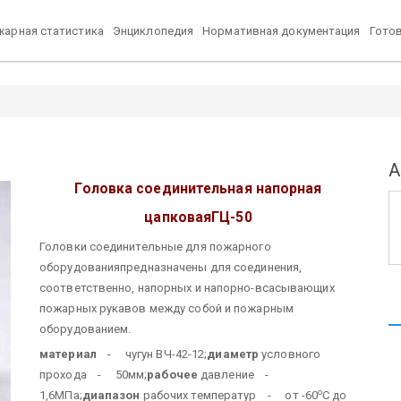
арная статистика
Энциклопедия
Нормативная документация
Гото
А
Головка соединительная напорная
цапковая
ГЦ-50
Головки соединительные для пожарного
оборудованияпредназначены для соединения,
соответственно, напорных и напорно-всасывающих
пожарных рукавов между собой и пожарным
оборудованием.
материал
- чугун ВЧ-42-12;
диаметр
условного
прохода - 50мм;
рабочее
давление -
о
1,6МПа;
диапазон
рабочих температур - от -60
С до