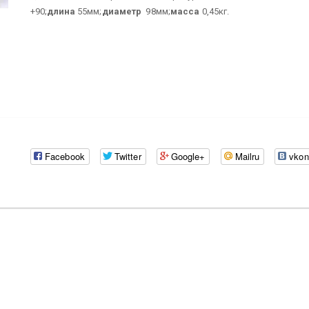
+90;
длина
55мм;
диаметр
98мм;
масса
0,45кг.
Facebook
Twitter
Google+
Mailru
vkon