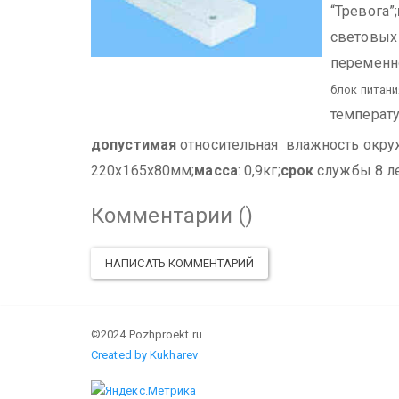
“Тревога”;
световых
переменно
блок питани
температу
допустимая
относительная влажность окру
220х165х80мм;
масса
: 0,9кг;
срок
службы 8 ле
Комментарии (
)
НАПИСАТЬ КОММЕНТАРИЙ
©2024 Pozhproekt.ru
Created by Kukharev