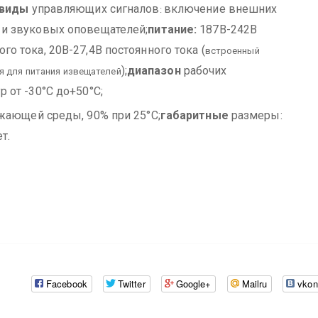
виды
управляющих сигналов
включение внешних
:
 и звуковых оповещателей;
питание:
187В-242В
го тока, 20В-27,4В постоянного тока (
встроенный
);
диапазон
рабочих
я для питания извещателей
р от -30°С до+50°С;
жающей среды, 90% при 25°С;
габаритные
размеры:
т.
Facebook
Twitter
Google+
Mailru
vkon