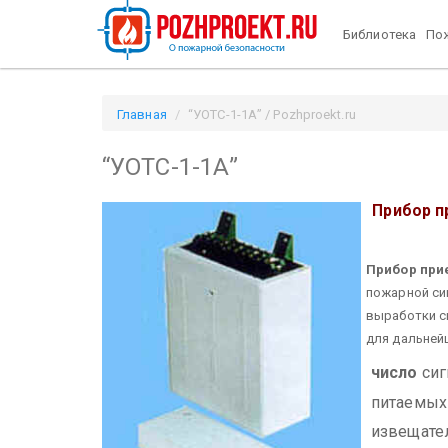
Библиотека
Пож
Главная
“УОТС-1-1А” / Pozhproekt.ru
“УОТС-1-1А”
Прибор п
Прибор при
пожарной си
выработки с
для дальней
число
сиг
питаемых
извещател