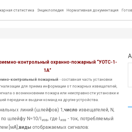
арная статистика
Энциклопедия
Нормативная документация
Гото
А
риемно-контрольный охранно-пожарный
“УОТС-1-
1А”
емно-контрольный пожарный
- составная часть установки
гнализации для приема информации от пожарных извещателей,
игнала о возникновении пожара или неисправности установки и
шей передачи и выдачи команд на другие устройства.
нальных линий (шлейфов) 1;
число
извещателей, N,
 по шлейфу N=10/I
, где I
- ток, потребляемый
изв
изв
ем [мА];
виды
отображаемых сигналов: