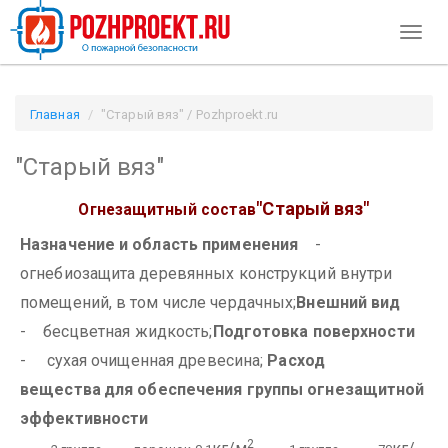
Toggl
naviga
Главная
"Старый вяз" / Pozhproekt.ru
"Старый вяз"
"Старый вяз"
Огнезащитный состав
Назначение и область применения
-
огнебиозащита деревянных конструкций внутри
помещений, в том числе чердачных;
Внешний вид
- бесцветная жидкость;
Подготовка поверхности
- сухая очищенная древесина;
Расход
вещества
для обеспечения группы огнезащитной
эффективности
2