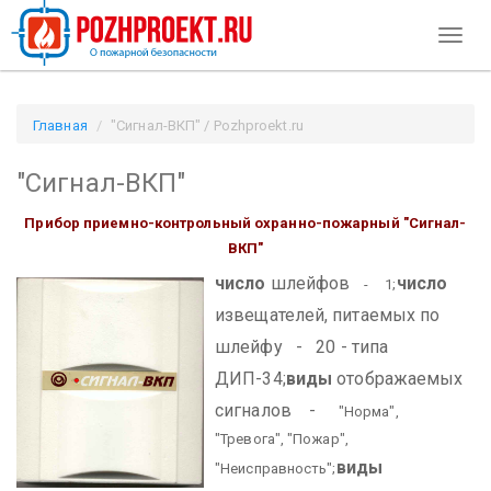
Toggl
naviga
Главная
"Сигнал-ВКП" / Pozhproekt.ru
"Сигнал-ВКП"
Прибор приемно-контрольный охранно-пожарный "Сигнал-
ВКП"
число
шлейфов
число
- 1;
извещателей, питаемых по
шлейфу - 20 - типа
ДИП-34;
виды
отображаемых
сигналов -
"Норма",
"Тревога", "Пожар",
виды
"Неисправность";