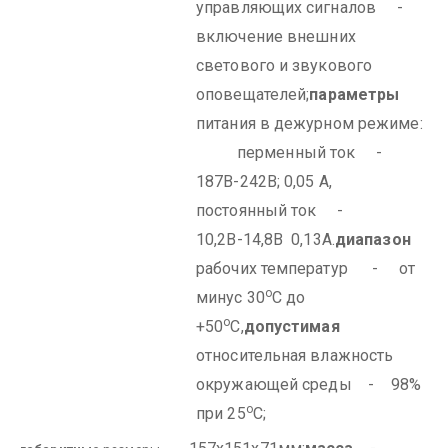
управляющих сигналов -
включение внешних
светового и звукового
оповещателей;
параметры
питания в дежурном режиме:
перменный ток -
187В-242В; 0,05 А,
постоянный ток -
10,2В-14,8В 0,13А.
диапазон
рабочих температур - от
о
минус 30
С до
о
+50
С,
допустимая
относительная влажность
окружающей среды - 98%
о
при 25
С;