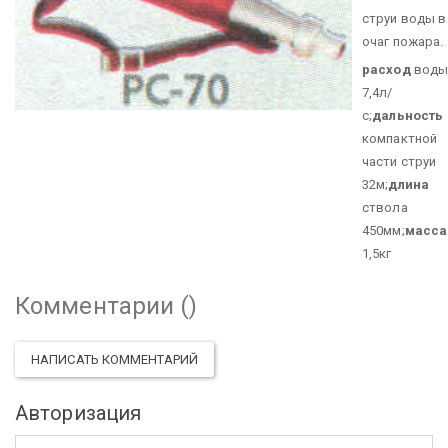
струи воды в
очаг пожара.
расход
вод
7,4л/
с;
дальность
компактной
части струи
32м;
длина
ствола
450мм;
масса
1,5кг
Комментарии (
)
НАПИСАТЬ КОММЕНТАРИЙ
Авторизация