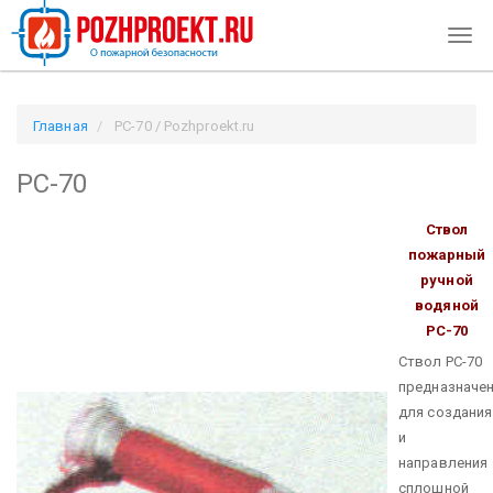
Togg
navig
Главная
РС-70 / Pozhproekt.ru
РС-70
Ствол
пожарный
ручной
водяной
РС-70
Ствол РС-70
предназначе
для создания
и
направления
сплошной