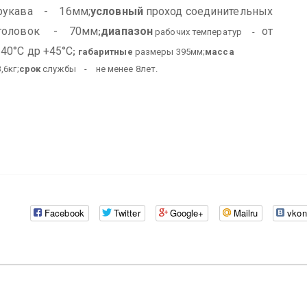
рукава - 16мм;
условный
проход соединительных
головок - 70мм
диапазон
от
;
рабочих температур -
-40°С др +45°С
;
габаритные
размеры 395мм;
масса
3,6кг;
срок
службы - не менее 8лет.
Facebook
Twitter
Google+
Mailru
vkon