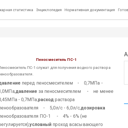
арная статистика
Энциклопедия
Нормативная документация
Гото
А
Пеносмеситель ПС-1
Пеносмеситель ПС-1 служат для получения водного раствора
пенообразователя.
давление
перед пеносмесителем - 0,7МПа -
1,0МПа;
давление
за пеносмесителем - не менее
0,45МПа - 0,7МПа;
расход
раствора
пенообразователя - 5,0л/с - 6,0л/с;
дозировка
пенообразователя ПО-1 - 4% - 6% (не
регулируется);
условный
проход всасывающего