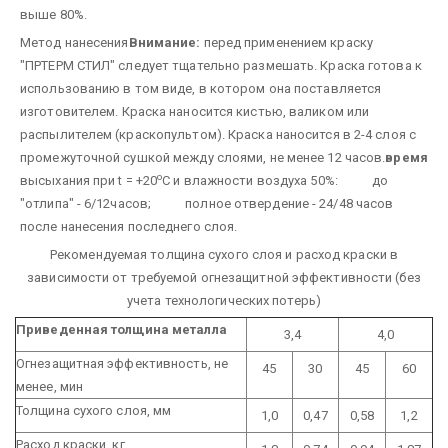
выше 80%.
Метод нанесения
Внимание:
перед применением краску
"ПРТЕРМ СТИЛ" следует тщательно размешать. Краска готова к
использованию в том виде, в котором она поставляется
изготовителем.
Краска наносится кистью, валиком или
распылителем (краскопультом).
Краска наносится в 2-4 слоя с
промежуточной сушкой между слоями, не менее 12 часов.
время
о
высыхания при t = +20
С и влажности воздуха 50%:
до
"отлипа" - 6/12часов;
полное отвердение - 24/48 часов
после нанесения последнего слоя.
Рекомендуемая толщина сухого слоя и расход краски в
зависимости от требуемой огнезащитной эффективности (без
учета технологических потерь)
Приведенная толщина металла
3,4
4,0
Огнезащитная эффективность, не
45
30
45
60
менее, мин
Толщина сухого слоя, мм
1,0
0,47
0,58
1,2
Расход краски, кг