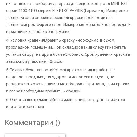
выполняются приборами, неразрушающего контроля MINITEST
серии 1100-4100 фирмы ELEKTRO PHYSIK (Германия). Измерение
толщины слоя свеженанесенной краски производится
толщиномером сырого слоя. Измерение желательно проводить
в различных точках конструкции.
4. Условия хранения
Хранить краску необходимо в сухом,
прохладном помещении.
При складировании следует избегать
установки друг на друга более 3-х банок.
Срок хранения краски в
заводской упаковке – 2года.
5. Техника безопасности
Краска при хранении и работе не
выделяет вредных для здоровья человека веществ, не
раздражает кожу и слизистые оболочки.
При попадании краски
в глаза необходимо промыть их водой.
6. Очистка инструмента
Инструмент очищается уайт-спиритом
или растворителем.
Комментарии (
)