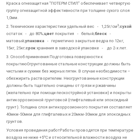
Краска огнезащитная "ПОТЕРМ СТИЛ" обеспечивает четвертую
группу огнезащитной эффективности при толщине сухого слоя
1,0мм.
3
2. Технические характеристики
удельный вес - 1,25г/см
;
сухой
остаток - до 80%;
цвет
покрытия - белый;
блеск
-
матовый;
упаковка
- герметично закрытые ведра по 12кг,
15кг, 25кг;
срок
хранения в заводской упаковке - до 2-х лет.
3. Способ применения
Подготовка поверхности к
покрытию
Огрунтованные стальные конструкции должны быть
чистыми и сухими без жирных пятен. В случае необходимости –
обезжирить растворителем.
Неогрунтованные конструкции
должны быть тщательно очищены от грязи и ржавчины
(желательно при помощи пескоструйной установки) и покрыты
антикоррозионной грунтовкой (глифталевый или эпоксидный
грунт). Толщина слоя антикоррозионного покрытия составляет
40мкм-50мкм для глифталевых и 20мкм-30мкм для эпоксидных
грунтов.
Условия проведения работ
Работы проводятся при температуре
о
воздуха не ниже +5
С и относительной влажности воздуха не