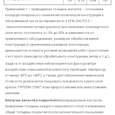
1,8
0,74
0,94
1,87
Примечания:
1 – приведенная толщина металла – отношение
площади поперечного сечения металлической конструкции к
обогреваемой части ее периметра (п.3 НПБ 236-97)
2 –
технологические потери (распыл) при нанесении огнезащитного
слоя могут составлять от 5% до 30% в зависимости от
применяемого оборудования, размеров обрабатываемой
конструкции (с увеличением размеров конструкции
уменьшаются потери) и условий проведения работ (расстояния,
с которого приходится обрабатывать конструкции, ветер и т.д.).
Защита от воздействия неблагоприятных факторов
При
воздействии повышенной влажности и перепадах температур
о
о
от минус 40
С до +40
С, а также, для обеспечения химической
стойкости допускается покрывать поверхность сухого слоя
краски "ПРТЕРМ СТИЛ" атмосферостойкими или химостойкими
эмалями.
Контроль качества покрытия
Межоперационный контроль
(измерение толщины каждого нанесенного слоя) и измерение
общей толщины покрытия после окончательного высыхания