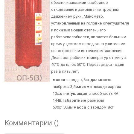
обеспечивающими свободное
открывание и закрывание простым
движением руки. Манометр,
установленный на головке огнетушителя
и показывающий степень его
работоспособности, является большим
преимуществом перед огнетушителями
со встроенным источником давления.
Диапазон рабочих температур от минус
о
о
40
С до плюс 50
С. Перезарядка - один
раз в пять лет.
масса
заряда 4,6кг;
дальность
выброса 3,5м;
время
выхода заряда
10с;
огнетушащая
способность 4А
144В;
габаритные
размеры
530х150мм;
масса
с зарядом 8кг
Комментарии (
)