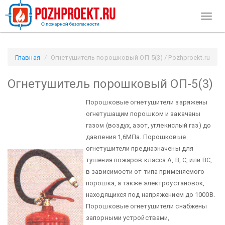
Toggl
naviga
Главная
Огнетушитель порошковый ОП-5(3) / Pozhproekt.ru
Огнетушитель порошковый ОП-5(3)
Порошковые огнетушители заряжены
огнетушащим порошком и закачаны
газом (воздух, азот, углекислый газ) до
давления 1,6МПа.
Порошковые
огнетушители предназначены для
тушения пожаров класса А, В, С, или ВС,
в зависимости от типа применяемого
порошка, а также электроустановок,
находящихся под напряжением до 1000В.
Порошковые огнетушители снабжены
запорными устройствами,