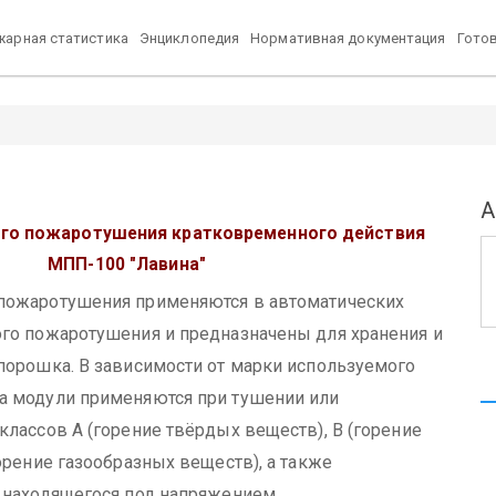
арная статистика
Энциклопедия
Нормативная документация
Гото
А
го пожаротушения кратковременного действия
МПП-100
"Лавина"
пожаротушения применяются в автоматических
го пожаротушения и предназначены для хранения и
порошка. В зависимости от марки используемого
а модули применяются при тушении или
лассов А (горение твёрдых веществ), В (горение
орение газообразных веществ), а также
 находящегося под напряжением.