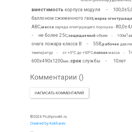
вместимость
корпуса модуля - 100,0±5,0
баллоном сжиженного газа;
марка огнетушаще
АВС;
80,0±4,
масса
заряда огнетушащего порошка -
- не более 25с;
3
защищаемый
объем - 100м
;
з
очага пожара класса В - 55В;
рабочее
давле
1
о
о
температур - от +5
С до +50
С;
полная
масса -
600х490х1200
срок
службы - 10лет
мм.;
Комментарии (
)
НАПИСАТЬ КОММЕНТАРИЙ
©2024 Pozhproekt.ru
Created by Kukharev