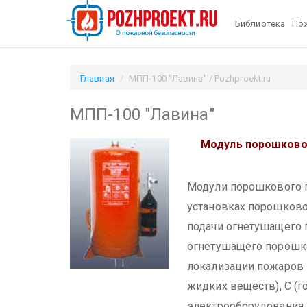
Библиотека
Пож
Главная
МПП-100 "Лавина" / Pozhproekt.ru
МПП-100 "Лавина"
Модуль порошково
Модули порошкового 
установках порошково
подачи огнетушащего 
огнетушащего порошк
локализации пожаров к
жидких веществ), С (г
электрооборудования,