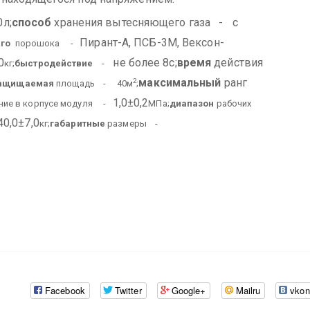
л;
способ
хранения вытесняющего газа
-
с
Пирант-А, ПСБ-3М, Вексон-
го
порошока -
0
не более 8с;
время
действия
кг;
быстродействие
-
максимальный
ранг
2
ащищаемая
площадь - 40м
;
1,0±0,2
ние в корпусе модуля -
МПа;
диапазон
рабочих
40,0±7,0
кг;
габаритные
размеры -
Facebook
Twitter
Google+
Mailru
vkon