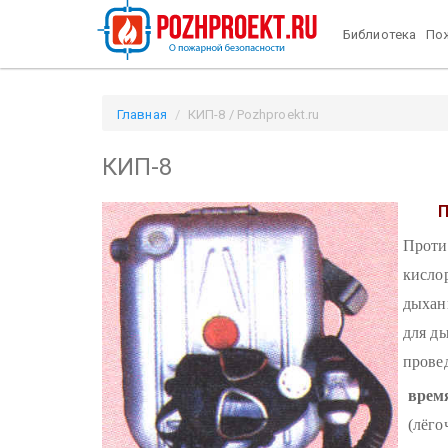
Библиотека
Пож
Главная
КИП-8 / Pozhproekt.ru
КИП-8
П
Проти
кисло
дыхан
для д
прове
врем
(лёго