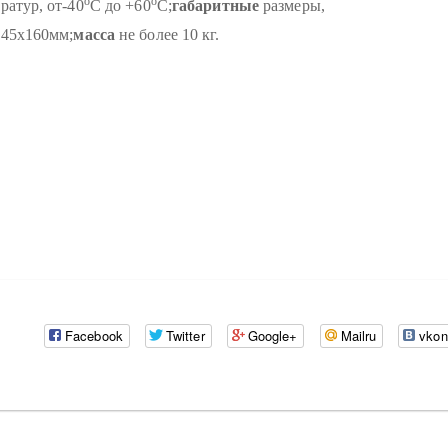
о
о
ратур, от-40
С до +60
С;
габаритные
размеры,
345х160мм;
масса
не более 10 кг.
Facebook
Twitter
Google+
Mailru
vkon