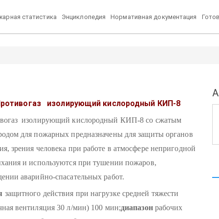
арная статистика
Энциклопедия
Нормативная документация
Гото
А
ротивогаз изолирующий кислородный КИП-8
вогаз изолирующий кислородный КИП-8 со сжатым
родом для пожарных предназначены для защиты органов
ия, зрения человека при работе в атмосфере непригодной
ыхания и используются при тушении пожаров,
дении аварийно-спасательных работ.
я
защитного действия при нагрузке средней тяжести
чная вентиляция 30 л/мин) 100 мин;
диапазон
рабочих