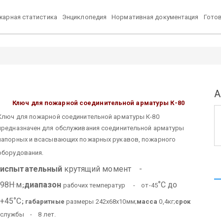
арная статистика
Энциклопедия
Нормативная документация
Гото
А
Ключ для пожарной соединительной арматуры
К-80
Ключ для пожарной соединительной арматуры К-80
предназначен для обслуживания соединительной арматуры
напорных и всасывающих пожарных рукавов, пожарного
.
оборудования
испытательный
крутящий момент -
°
98Н·м
диапазон
С до
;
рабочих температур - от-45
°
+45
С
;
габаритные
размеры 242х68х10мм;
масса
0,4кг;
срок
службы - 8 лет.