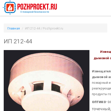
Главная
ИП 212-44 / Pozhproekt.ru
ИП 212-44
Извещ
дымовой 
Извещател
дымовой а
пожарный и
реагирующи
продукты го
оптико
-э
точечный;