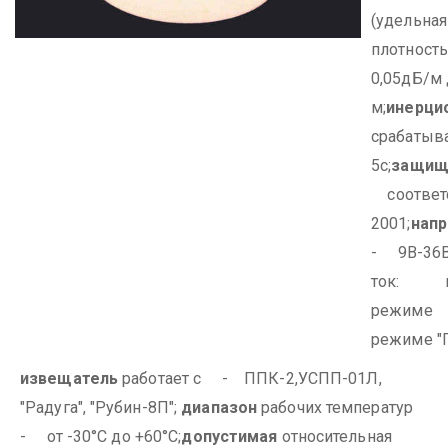
(удельная
плотност
0,05дБ/м 
м;
инерци
срабаты
5с;
защищ
соответс
2001;
нап
- 9В-36В
ток:
в д
режиме 
режиме 
извещатель
работает с - ППК-2,
УСПП-01Л,
"Радуга", "Рубин-8П";
диапазон
рабочих температур
- от -30°С до +60°С;
допустимая
относительная