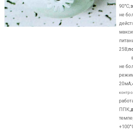
90°С;
не бо
дейст
макси
питан
25В;
п
в д
не бо
режим
20мА;
контро
работ
ППК;
темпер
+100°