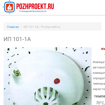
Главная
ИП 101-1А / Pozhproekt.ru
ИП 101-1А
И
Извещат
автома
извещат
определ
темпера
нараста
темпе
70°С,