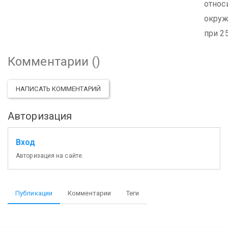
относ
окруж
при 25
Комментарии (
)
НАПИСАТЬ КОММЕНТАРИЙ
Авторизация
Вход
Авторизация на сайте.
Публикации
Комментарии
Теги