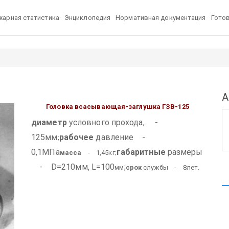
арная статистика
Энциклопедия
Нормативная документация
Гото
А
Головка всасывающая-заглушка ГЗВ-125
диаметр
условного прохода, -
125мм
рабочее
давление -
;
0,1МПа
габаритные
размеры
масса
- 1,45кг;
D=210мм, L=100
-
;
мм
срок
службы - 8лет.