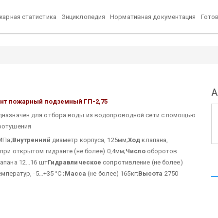
арная статистика
Энциклопедия
Нормативная документация
Гото
А
нт пожарный подземный ГП-2,75
дназначен для отбора воды из водопроводной сети с помощью
ротушения
МПа;
Внутренний
диаметр корпуса, 125мм;
Ход
клапана,
при открытом гидранте (не более) 0,4мм;
Число
оборотов
пана 12...16 шт
Гидравлическое
сопротивление (не более)
мператур, -5…+35 °С ;
Масса
(не более) 165кг;
Высота
2750