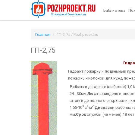
Библиотека
Пож
Главная
ГП-2,75 / Pozhproekt.ru
ГП-2,75
Гидра
Гидрант пожарный подземный пре
пожарных колонок для нужд пожа
Рабочее
давление (не более) 1,0 
24...30мм;
Люфт
шпинделя в опоре 
штанги до полного открывания кла
3
2
-5
1,55·10
с
·м
Диапазон
рабочих те
мм;
Срок
службы (не менее) 18 лет