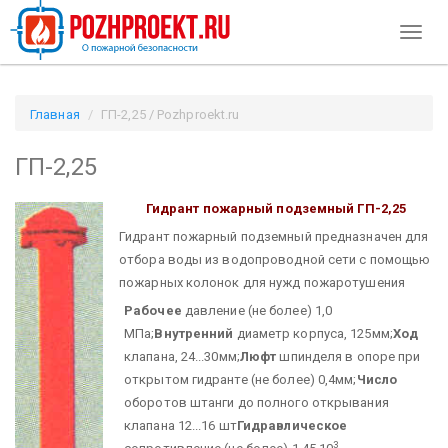
Toggl
naviga
Главная
ГП-2,25 / Pozhproekt.ru
ГП-2,25
Гидрант пожарный подземный ГП-2,25
Гидрант пожарный подземный предназначен для
отбора воды из водопроводной сети с помощью
пожарных колонок для нужд пожаротушения
Рабочее
давление (не более) 1,0
МПа;
Внутренний
диаметр корпуса, 125мм;
Ход
клапана, 24...30мм;
Люфт
шпинделя в опоре при
открытом гидранте (не более) 0,4мм;
Число
оборотов штанги до полного открывания
клапана 12...16 шт
Гидравлическое
3