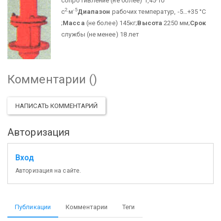
сопротивление (не более) 1,45·10
2
-5
с
·м
Диапазон
рабочих температур, -5…+35 °С
;
Масса
(не более) 145кг;
Высота
2250 мм;
Срок
службы (не менее) 18 лет
Комментарии (
)
НАПИСАТЬ КОММЕНТАРИЙ
Авторизация
Вход
Авторизация на сайте.
Публикации
Комментарии
Теги