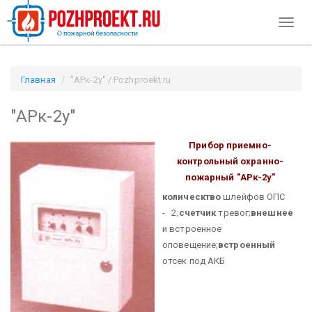
Toggl
naviga
Главная
"АРк-2у" / Pozhproekt.ru
"АРк-2у"
Прибор приемно-
контрольный охранно-
пожарный "АРк-2у"
колическтво
шлейфов ОПС
- 2;
счетчик
тревог;
внешнее
и встроенное
оповещение;
встроенный
отсек под АКБ