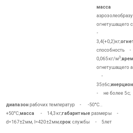
масса
аэрозолеобраз
огнетушащего 
-
3,4(+0,2)кг;
огне
способность
3
0,065кг/м
;
вре
огнетушащего а
-
35±6с;
инерцион
- не более 5с;
диапазон
рабочих температур - -50°С…
+50°С;
масса
- 14,3кг;
габаритные
размеры -
d=167±2мм, l=420±2мм;
срок
службы - 5лет