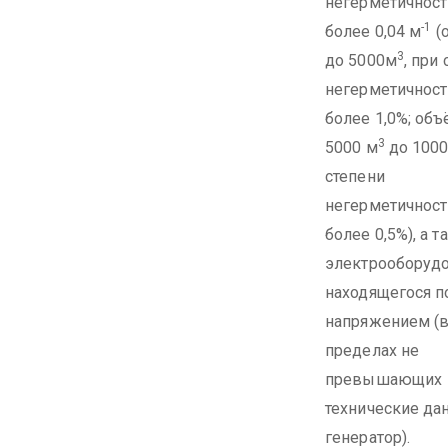
негерметичност
-1
более 0,04 м
(
3
до 5000м
, при
негерметичност
более 1,0%; об
3
5000 м
до 1000
степени
негерметичност
более 0,5%), а 
электрооборудо
находящегося п
напряжением (
пределах не
превышающих
технические да
генератор).