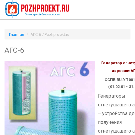
Главная
АГС-6 / Pozhproekt.ru
АГС-6
Генератор огне
аэрозоля
А
CCПБ.RU.УП001
(01.02.01 - 31
Генераторы
огнетушащего а
– устройства дл
получения
огнетушащего а