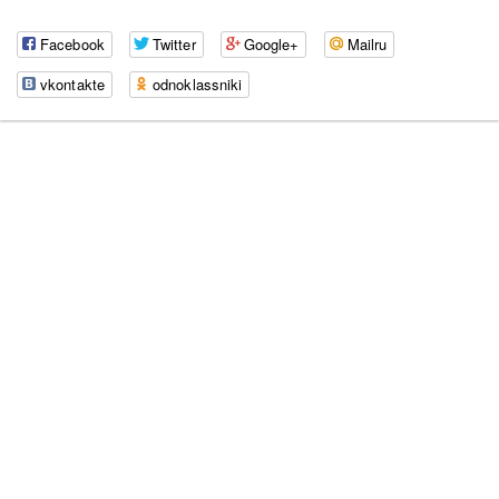
Facebook
Twitter
Google+
Mailru
vkontakte
odnoklassniki