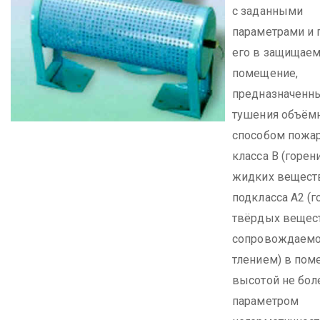
с заданными
параметрами и 
его в защищае
помещение,
предназначенн
тушения объё
способом пожа
класса В (горен
жидких веществ
подкласса А2 (г
твёрдых вещест
сопровождаем
тлением) в пом
высотой не боле
параметром