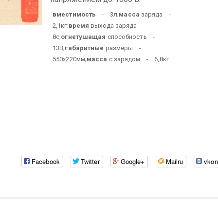
вместимость
- 3л;
масса
заряда -
2,1кг;
время
выхода заряда -
8с;
огнетушащая
способность -
13В;
габаритные
размеры -
550х220мм;
масса
с зарядом - 6,8кг
Facebook
Twitter
Google+
Mailru
vkon