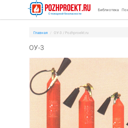
Библиотека
Пож
Главная
ОУ-3 / Pozhproekt.ru
ОУ-3