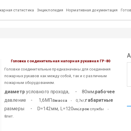
арная статистика
Энциклопедия
Нормативная документация
Гото
А
Головка соединительная напорная рукавная ГР-80
Головки соединительные предназначены для соединения
пожарных рукавов как между собой, так и с различным
пожарным оборудованием.
диаметр
условного прохода, - 80мм
рабочее
;
давление - 1,6МПа
габаритные
масса
- 0,7кг;
размеры
D=142мм, L=120
-
;
мм
срок
службы -
8лет.