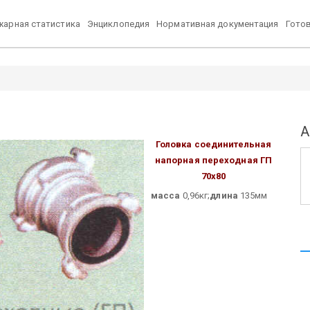
арная статистика
Энциклопедия
Нормативная документация
Гото
А
Головка соединительная
напорная переходная
ГП
70х80
масса
0,96кг;
длина
135мм