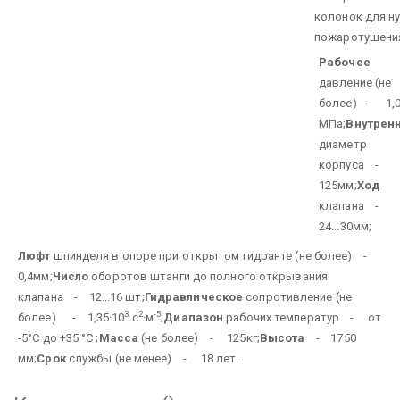
колонок для н
пожаротушени
Рабочее
давление (не
более) - 1,
МПа;
Внутрен
диаметр
корпуса -
125мм;
Ход
клапана -
24...30мм;
Люфт
шпинделя в опоре при открытом гидранте (не более) -
0,4мм;
Число
оборотов штанги до полного открывания
клапана - 12...16 шт;
Гидравлическое
сопротивление (не
3
2
-5
более) - 1,35·10
с
·м
;
Диапазон
рабочих температур - от
-5°С до +35 °С ;
Масса
(не более) - 125кг;
Высота
- 1750
мм;
Срок
службы (не менее) - 18 лет.