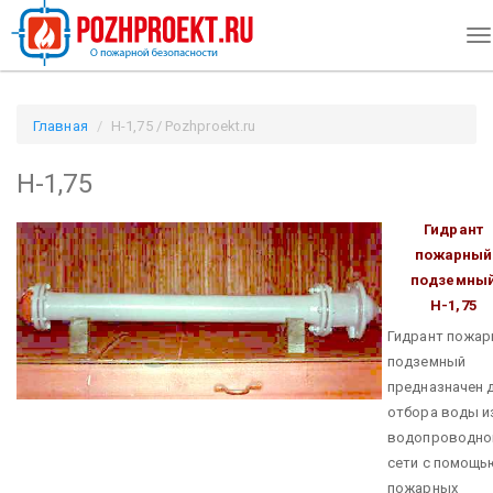
To
na
Главная
Н-1,75 / Pozhproekt.ru
Н-1,75
Гидрант
пожарный
подземны
Н-1,75
Гидрант пожа
подземный
предназначен 
отбора воды и
водопроводно
сети с помощь
пожарных