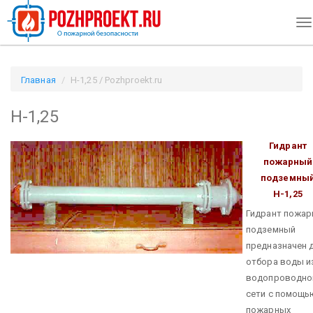
To
na
Главная
Н-1,25 / Pozhproekt.ru
Н-1,25
Гидрант
пожарный
подземны
Н-1,25
Гидрант пожа
подземный
предназначен 
отбора воды и
водопроводно
сети с помощь
пожарных