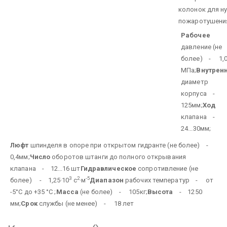
колонок для н
пожаротушени
Рабочее
давление (не
более) - 1,
МПа;
Внутрен
диаметр
корпуса -
125мм;
Ход
клапана -
24...30мм;
Люфт
шпинделя в опоре при открытом гидранте (не более) -
0,4мм;
Число
оборотов штанги до полного открывания
клапана - 12...16 шт
Гидравлическое
сопротивление (не
3
2
-5
более) - 1,25·10
с
·м
Диапазон
рабочих температур - от
-5°С до +35 °С ;
Масса
(не более) - 105кг;
Высота
- 1250
мм;
Срок
службы (не менее) - 18 лет