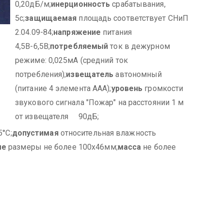
0,20дБ/м;
инерционность
срабатывания,
5с;
защищаемая
площадь соответствует СНиП
2.04.09-84;
напряжение
питания
4,5В-6,5В;
потребляемый
ток в дежурном
режиме: 0,025мА (средний ток
потребления);
извещатель
автономный
(питание 4 элемента ААА);
уровень
громкости
звукового сигнала "Пожар" на расстоянии 1 м
от извещателя 90дБ;
5°С;
допустимая
относительная влажность
ые
размеры не более 100х46мм;
масса
не более