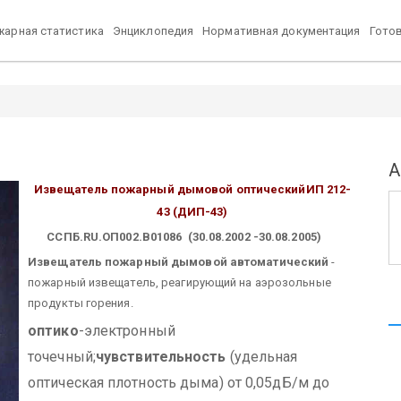
арная статистика
Энциклопедия
Нормативная документация
Гото
А
Извещатель пожарный дымовой оптический
ИП 212-
43 (ДИП-43)
ССПБ.RU.ОП002.В01086 (30.08.2002 -30.08.2005)
Извещатель пожарный дымовой автоматический
-
пожарный извещатель, реагирующий на аэрозольные
продукты горения.
оптико
-электронный
точечный;
чувствительность
(удельная
оптическая плотность дыма) от 0,05дБ/м до