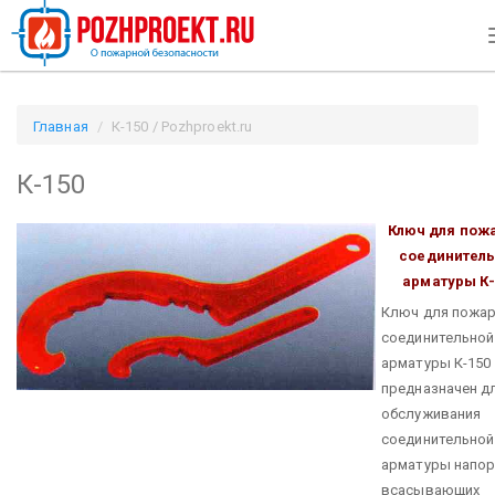
Главная
К-150 / Pozhproekt.ru
К-150
Ключ для пож
соединител
арматуры
К
Ключ для пожа
соединительной
арматуры К-150
предназначен д
обслуживания
соединительной
арматуры напор
всасывающих