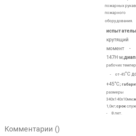
пожарных рукав
пожарного
.
оборудования
испытатель
крутящий
момент -
147Н·м
диап
;
рабочих темпе
°
С д
- от-45
°
+45
С
;
габари
размеры
340х140х10мм;
1,0кг;
срок
слу
- 8 лет.
Комментарии (
)