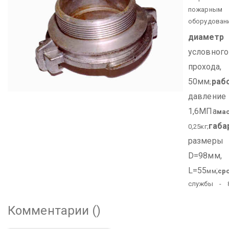
пожарным
оборудован
диаметр
условного
прохода
50мм
раб
;
давлени
1,6МПа
ма
габа
0,25кг;
размеры
D=98мм,
L=55
;
мм
ср
службы - 8
Комментарии (
)