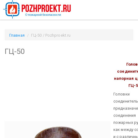
Главная
ГЦ-50 / Pozhproekt.ru
ГЦ-50
Голов
соединит
напорная ц
ГЦ-5
Головки
соединител
предназнач
соединения
пожарных р
как между со
и с различн