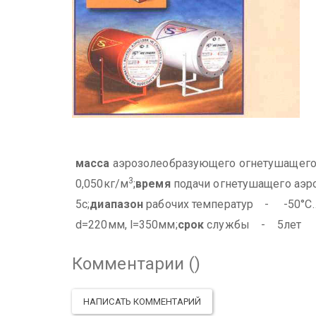
масса
аэрозолеобразующего огнетушащего
3
0,050кг/м
;
время
подачи огнетушащего аэ
5с;
диапазон
рабочих температур - -50°С…
d=220мм, l=350мм;
срок
службы - 5лет
Комментарии (
)
НАПИСАТЬ КОММЕНТАРИЙ