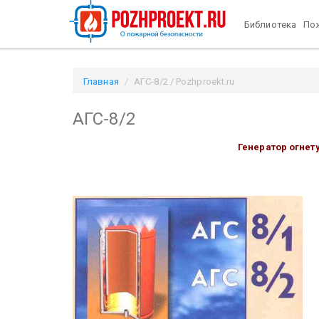
Библиотека
Пож
Главная
АГС-8/2 / Pozhproekt.ru
АГС-8/2
Генератор огнет