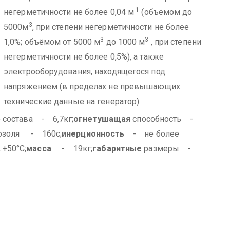
-1
негерметичности не более 0,04 м
(объёмом до
3
5000м
, при степени негерметичности не более
3
3
1,0%; объёмом от 5000 м
до 1000 м
, при степени
негерметичности не более 0,5%), а также
электрооборудования, находящегося под
напряжением (в пределах не превышающих
технические данные на генератор).
 состава - 6,7кг;
огнетушащая
способность -
розоля - 160с;
инерционность
- не более
+50°С;
масса
- 19кг;
габаритные
размеры -