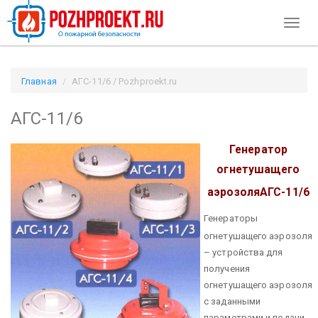
Toggl
naviga
Главная
АГС-11/6 / Pozhproekt.ru
АГС-11/6
Генератор
огнетушащего
аэрозоля
АГС-11/6
Генераторы
огнетушащего аэрозоля
– устройства для
получения
огнетушащего аэрозоля
с заданными
параметрами и подачи