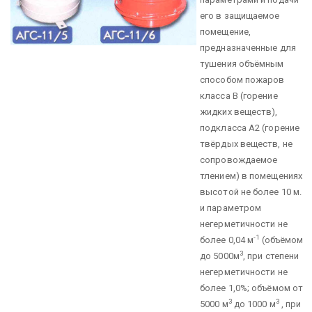
его в защищаемое
помещение,
предназначенные для
тушения объёмным
способом пожаров
класса В (горение
жидких веществ),
подкласса А2 (горение
твёрдых веществ, не
сопровождаемое
тлением) в помещениях
высотой не более 10 м.
и параметром
негерметичности не
-1
более 0,04 м
(объёмом
3
до 5000м
, при степени
негерметичности не
более 1,0%; объёмом от
3
3
5000 м
до 1000 м
, при