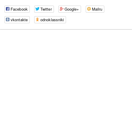
Facebook
Twitter
Google+
Mailru
vkontakte
odnoklassniki