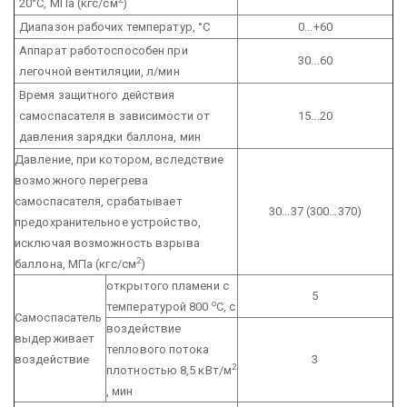
20°С, МПа (кгс/см
)
Диапазон рабочих температур, °С
0...+60
Аппарат работоспособен при
30...60
легочной вентиляции, л/мин
Время защитного действия
самоспасателя в зависимости от
15...20
давления зарядки баллона, мин
Давление, при котором, вследствие
возможного перегрева
самоспасателя, срабатывает
30...37 (300...370)
предохранительное устройство,
исключая возможность взрыва
2
баллона, МПа (кгс/см
)
открытого пламени с
5
о
температурой 800
С, с
Самоспасатель
воздействие
выдерживает
теплового потока
воздействие
3
2
плотностью 8,5 кВт/м
, мин