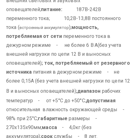
внешних световых и звуковых
оповещателей;
питание:
187В-242В
переменного тока;
10,2В-13,8В постоянного
тока (
);
мощность,
встроенный аккумулятор
потребляемая от сети
переменного тока в
дежурном режиме - не более 6 В·А(без учета
внешней нагрузки по цепи 12 В и выносных
оповещателей)
;
ток, потребляемый от резервного
источника
питания в дежурном режиме - не
более 0,15А (без учета внешней нагрузки по цепи 12
В и выносных оповещателей)
;
диапазон
рабочих
температур - от +5°С до +50°С;
допустимая
относительная влажность окружающей среды -
98% при 25°С;
габаритные
размеры -
270х135х90мм;
масса
- 4,0кг (без
аккумулятора);
срок
службы - 8 лет.