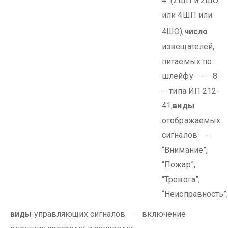
4 (2ШП и 2ШО
или 4ШП или
4ШО);
число
извещателей,
питаемых по
шлейфу - 8
- типа ИП 212-
41;
виды
отображаемых
сигналов -
“Внимание”,
“Пожар”,
“Тревога”,
“Неисправность”
виды
управляющих сигналов
включение
-