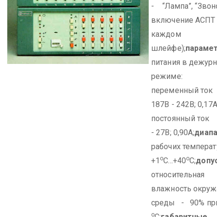
- “Лампа”, “Звон
включение АСПТ 
каждом
шлейфе);
параме
питания в дежур
режиме:
переменный то
187В - 242В; 0,17А
постоянный ток
- 27В; 0,90А;
диап
рабочих темпер
о
о
+1
С...+40
С;
допу
относительная
влажность окру
среды - 90% пр
о
С;
габаритные