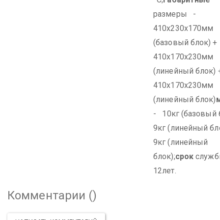
размеры -
410х230х170мм
(базовый блок) +
410х170х230мм
(линейный блок) 
410х170х230мм
(линейный блок)
- 10кг (базовый 
9кг (линейный бл
9кг (линейный
блок);
срок
служ
12лет.
Комментарии (
)