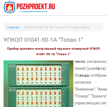
Главная
УПКОП 01041-50-1А "Топаз-1" / Pozhproekt.ru
УПКОП 01041-50-1А "Топаз-1"
Прибор приемно-контрольный охранно-пожарный УПКОП
01041-50-1А "Топаз-1"
число
сигнальны
линий (шлейфов
50;
виды
отображ
сигналов -
“Внимание”, “Авар
“Пожар” “Тревога”
управляющих си