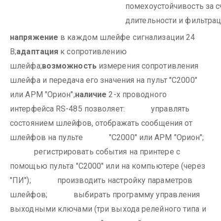
помехоустойчивость за с
длительности и фильтрац
напряжение
в каждом шлейфе сигнализации 24
В
адаптация
к сопротивлению
;
шлейфа
возможность
измерения сопротивления
;
шлейфа и передача его значения на пульт "С2000"
или АРМ "Орион"
наличие
2-х проводного
;
интерфейса RS-485 позволяет:
управлять
состоянием шлейфов, отображать сообщения от
шлейфов на пульте
"С2000" или АРМ "Орион";
регистрировать события на принтере с
помощью пульта "С2000" или на компьютере (через
"ПИ");
производить настройку параметров
шлейфов;
выбирать программу управления
выходными ключами (три выхода релейного типа и