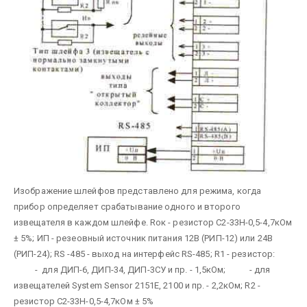
Изображение шлейфов представлено для режима, когда
прибор определяет срабатывание одного и второго
извещателя в каждом шлейфе.
Rок - резистор С2-33Н-0,5-4,7кОм
± 5%;
ИП - резеовный источник питания 12В (РИП-12) или 24В
(РИП-24);
RS -485 - выход на интерфейс RS-485;
R1 - резистор:
- для ДИП-6, ДИП-34, ДИП-3СУ и пр. - 1,5кОм;
- для
извещателей System Sensor 2151E, 2100 и пр. - 2,2кОм;
R2 -
резистор С2-33Н-0,5-4,7кОм ± 5%