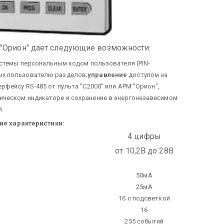
 "Орион" дает следующие возможности:
истемы персональным кодом пользователя (PIN-
ых пользователю разделов;
управление
доступом на
рфейсу RS-485 от пульта "С2000" или АРМ "Орион",
ческом индикаторе и сохранение в энергонезависимом
.
ие характеристики:
4 цифры
от 10,2В до 28В
50мА
25мА
16 с подсветкой
16
255 событий