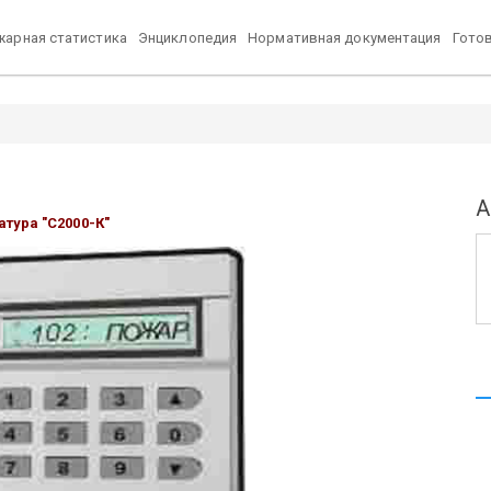
арная статистика
Энциклопедия
Нормативная документация
Гото
А
атура "С2000-К"