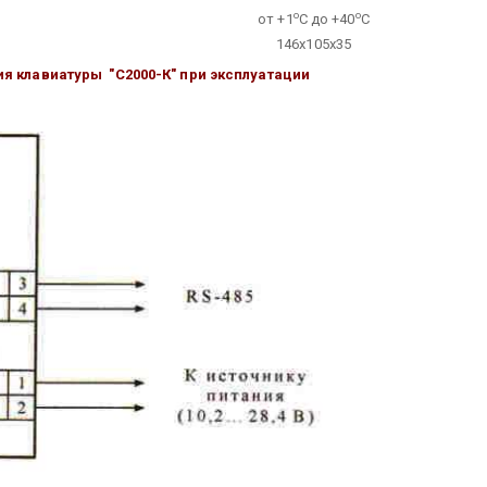
о
о
от +1
С до +40
С
146х105х35
я клавиатуры "С2000-К" при эксплуатации