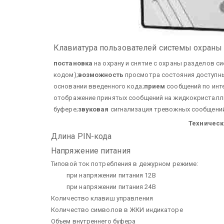
Клавиатура пользователей системы охраны
постановка
на охрану и снятие с охраны разделов с
кодом);
возможность
просмотра состояния доступн
основании введенного кода;
прием
сообщений по инте
отображение принятых сообщений на жидкокристалли
буфере;
звуковая
сигнализация тревожных сообщений
Техническ
Длина PIN-кода
Напряжение питания
Типовой ток потребления в дежурном режиме:
при напряжении питания 12В
при напряжении питания 24В
Количество клавиш управления
Количество символов в ЖКИ индикаторе
Объем внутреннего буфера