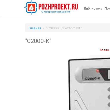
Библиотека
Пож
Главная
"С2000-К" / Pozhproekt.ru
"С2000-К"
Клави