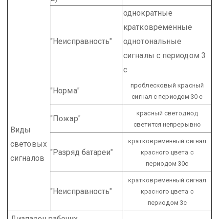
однократные
кратковременные
"Неисправность"
однотональные
сигналы с периодом 3
с
проблесковый красный
"Норма"
сигнал с периодом 30 с
красный светодиод
"Пожар"
светится непрерывно
Виды
кратковременный сигнал
световых
"Разряд батареи"
красного цвета с
сигналов
периодом 30с
кратковременный сигнал
"Неисправность"
красного цвета с
периодом 3с
Диапазон рабочих