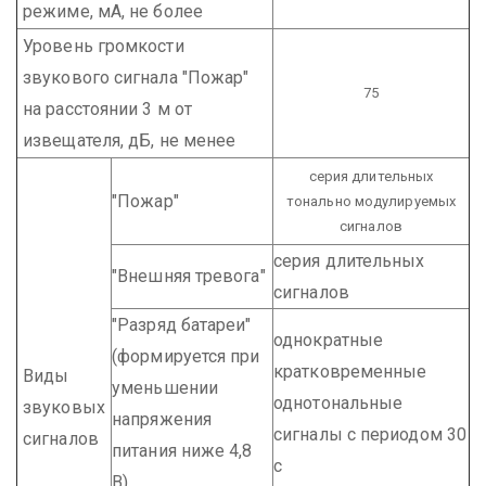
режиме, мА, не более
Уровень громкости
звукового сигнала "Пожар"
75
на расстоянии 3 м от
извещателя, дБ, не менее
серия длительных
"Пожар"
тонально модулируемых
сигналов
серия длительных
"Внешняя тревога"
сигналов
"Разряд батареи"
однократные
(формируется при
кратковременные
Виды
уменьшении
однотональные
звуковых
напряжения
сигналы с периодом 30
сигналов
питания ниже 4,8
с
В)