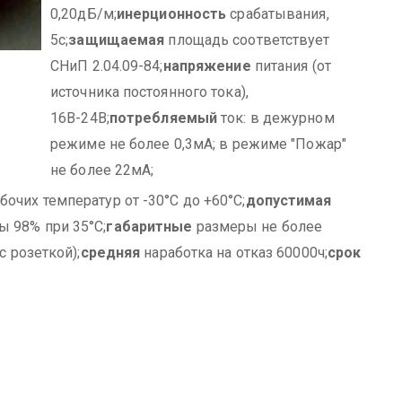
0,20дБ/м;
инерционность
срабатывания,
5с;
защищаемая
площадь соответствует
СНиП 2.04.09-84;
напряжение
питания (от
источника постоянного тока),
16В-24В;
потребляемый
ток:
в дежурном
режиме не более 0,3мА;
в режиме "Пожар"
не более 22мА;
бочих температур от -30°С до +60°С;
допустимая
 98% при 35°С;
габаритные
размеры не более
с розеткой);
средняя
наработка на отказ 60000ч;
срок