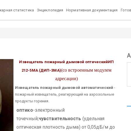
арная статистика
Энциклопедия
Нормативная документация
Гото
А
Извещатель пожарный дымовой оптический
ИП
(со встроенным модулем
212-5МА (ДИП-3МА)
адресации)
Извещатель пожарный дымовой автоматический
-
пожарный извещатель, реагирующий на аэрозольные
продукты горения.
оптико
-электронный
точечный;
чувствительность
(удельная
оптическая плотность дыма) от 0,05дБ/м до