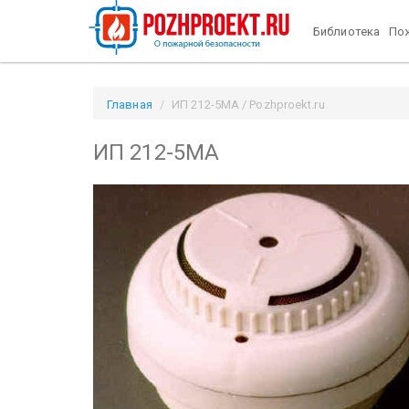
Библиотека
Пож
Главная
ИП 212-5МА / Pozhproekt.ru
ИП 212-5МА