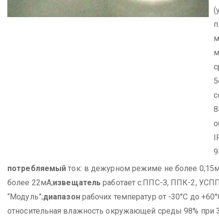
(
п
м
м
с
5
с
8
о
I
9
потребляемый
ток:
в дежурном режиме не более 0,15м
более 22мА;
извещатель
работает с:
ППС-З, ППК-2, УСПП-
“Модуль”;
диапазон
рабочих температур от -30°С до +60°
относительная влажность окружающей среды 98% при 3