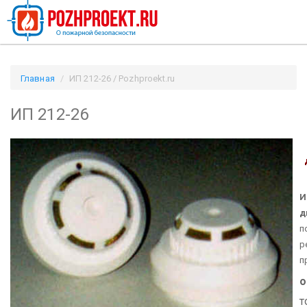
Главная
ИП 212-26 / Pozhproekt.ru
ИП 212-26
И
д
п
р
п
о
т