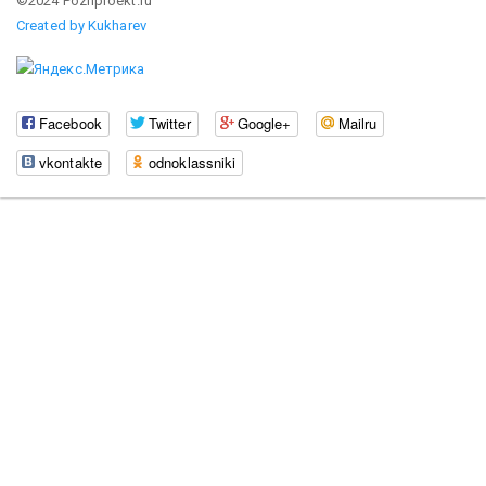
©2024 Pozhproekt.ru
Created by Kukharev
Facebook
Twitter
Google+
Mailru
vkontakte
odnoklassniki