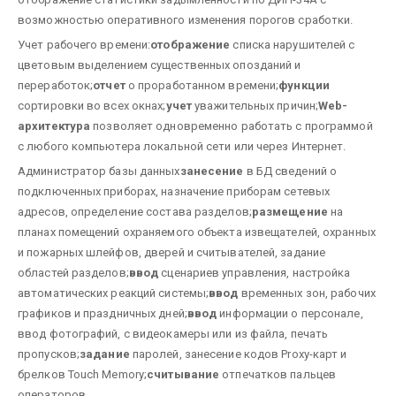
возможностью оперативного изменения порогов сработки.
Учет рабочего времени:
отображение
списка нарушителей с
цветовым выделением существенных опозданий и
переработок;
отчет
о проработанном времени;
функции
сортировки во всех окнах;
учет
уважительных причин;
Web-
архитектура
позволяет одновременно работать с программой
с любого компьютера локальной сети или через Интернет.
Администратор базы данных
занесение
в БД сведений о
подключенных приборах, назначение приборам сетевых
адресов, определение состава разделов;
размещение
на
планах помещений охраняемого объекта извещателей, охранных
и пожарных шлейфов, дверей и считывателей, задание
областей разделов;
ввод
сценариев управления, настройка
автоматических реакций системы;
ввод
временных зон, рабочих
графиков и праздничных дней;
ввод
информации о персонале,
ввод фотографий, с видеокамеры или из файла, печать
пропусков;
задание
паролей, занесение кодов Proxy-карт и
брелков Touch Memory;
считывание
отпечатков пальцев
операторов.