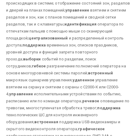
происходящих в системе;
отображение состояний зон, разделов
и дверей на планах помещений;
управление
взятием и снятием
разделов и зон, как с планов помещений и сводной сетки
разделов, так и с клавиатуры;
идентификация
оператора по
отпечаткам пальцев с помощью мыши со сканирующей
площадкой;
централизованный
и распределенный контроль
доступа;
поддержка
временных зон, списков праздников,
уровней доступа и функций запрета повторного
прохода;
выборки
событий по разделам, поиск
сотрудников;
гибкое
разграничение полномочий оператора на
основе многоуровневой системы паролей;
встроенный
макроязык сценариев управления;
удаленное
управление
взятием на охрану и снятием с охраны с С2000-К или С2000-
4;
управление
исполнительными устройствами по событию,
расписанию или по команде оператора;
речевое
оповещение по
тревогам, многоступенчатая обработка тревог;
поддержка
технологических ШС для контроля инженерного
оборудования;
встроенная
поддержка USB-видеокамеры и
скрытого видеоконтроля оператора;
графическое
отображение статистики задымленности по ДИП-34А с