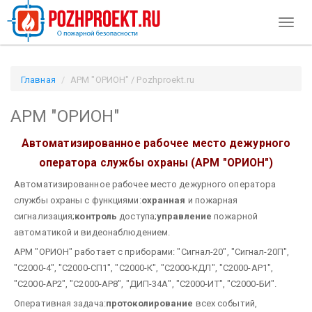
Toggl
naviga
Главная
АРМ "ОРИОН" / Pozhproekt.ru
АРМ "ОРИОН"
Автоматизированное рабочее место дежурного
оператора службы охраны (АРМ "ОРИОН")
Автоматизированное рабочее место дежурного оператора
службы охраны с функциями:
охранная
и пожарная
сигнализация;
контроль
доступа;
управление
пожарной
автоматикой и видеонаблюдением.
АРМ "ОРИОН" работает с приборами: "Сигнал-20", "Сигнал-20П",
"С2000-4", "С2000-СП1", "С2000-К", "С2000-КДЛ", "С2000-АР1",
"С2000-АР2", "С2000-АР8", "ДИП-34А", "С2000-ИТ", "С2000-БИ".
Оперативная задача:
протоколирование
всех событий,