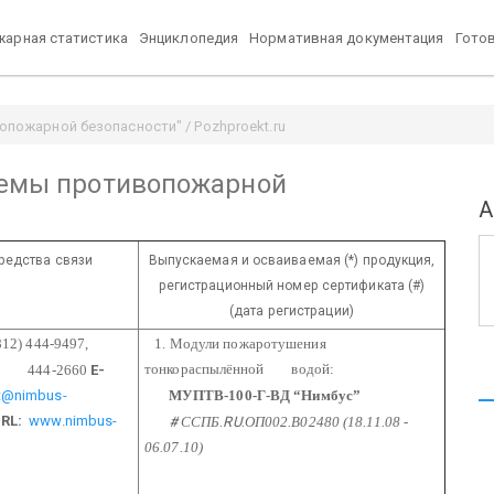
арная статистика
Энциклопедия
Нормативная документация
Гото
опожарной безопасности" / Pozhproekt.ru
стемы противопожарной
А
редства связи
Выпускаемая и осваиваемая (*) продукция,
регистрационный номер сертификата (#)
(дата регистрации)
812) 444-9497,
1. Модули пожаротушения
тонкораспылённой
водой:
4-2660
E-
t@nimbus-
МУПТВ-100-Г-ВД “Нимбус”
RL:
www.nimbus-
#
ССПБ.
RU
.ОП002.В02480 (18.11.08 -
06.07.10)