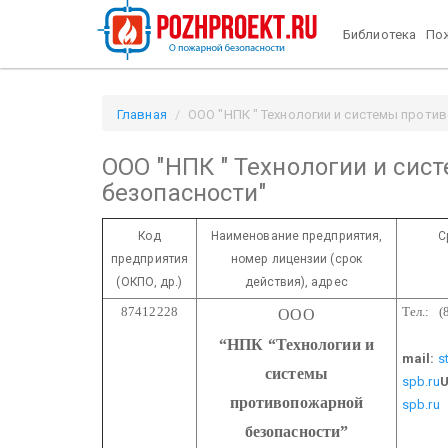
Библиотека
Пож
Главная
ООО "НПК " Технологии и системы против
ООО "НПК " Технологии и си
безопасности"
Код
Наименование предприятия,
С
предприятия
номер лицензии
(срок
(ОКПО, др.)
действия), адрес
87412228
Тел.: (
ООО
44
“НПК
“Технологии и
mail:
s
системы
spb.ru
U
противопожарной
spb.ru
безопасности”