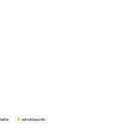
takte
odnoklassniki