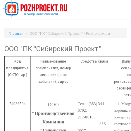
Главная
ООО "ПК "Сибирский Проект" / Pozhproekt.ru
ООО "ПК "Сибирский Проект"
Код
Наименование
Средства связи
Выпу
предприятия
предприятия,
номер
осваи
(ОКПО, др.)
лицензии
(срок
пр
действия), адрес
регистра
сертифик
рег
74936504
Тел.: (383) 341-
1. Моду
ООО
6702,
порошков
“Производственная
217-8016,
пожарот
Компания
355-
кратковре
“Сибирский
9927
действия :