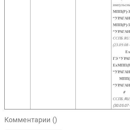
импульсн
МПП(Р)-3
“УРАГАН
МПП(Р)-5
“УРАГАН
ССПБ.RU.
(23.09.08 
ExМП
ГЭ “УРАГ
ExМПП(Р
“УРАГАН
МПП(Р)
“УРАГАН
#
ССПБ.
RU
(30.05.07 
Комментарии (
)