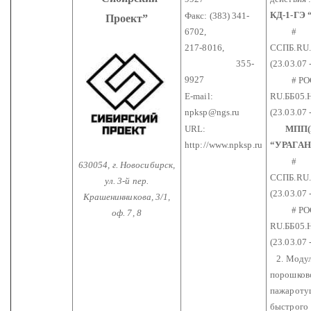
КД-1-ГЭ 
Факс: (383) 341-
Проект”
6702,
#
217-8016,
ССПБ.RU.
355-
(23.03.07 
9927
# РО
E-mail:
RU.ББ05.
npksp@ngs.ru
(23.03.07 
URL:
МПП(Н)
http://www.npksp.ru
“УРАГАН
#
630054, г. Новосибирск,
ССПБ.RU.
ул. 3-й пер.
(23.03.07 
Крашенинникова, 3/1,
# РО
оф. 7, 8
RU.ББ05.
(23.03.07 
2. Моду
порошков
пажароту
быстрого