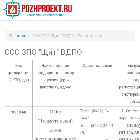
Главная
ООО ЗПО "Щит" ВДПО / Pozhproekt.ru
ООО ЗПО "Щит" ВДПО
Код
Наименование
Средства связи
Выпус
предприятия
предприятия,
номер
осваив
(ОКПО, др.)
лицензии
(срок
прод
действия), адрес
регистрац
сертифика
регис
Тел.:
(8482) 24-
1. Огнету
ООО
70938340
14-45
порошковы
"Тольяттинский
Факс: (8482) 24-14-
ОП-2(з)
завод
45,
ОП-4(з)-А
противопожарного
ОП-5(з)-АВ