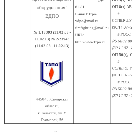
24-
ОП-8(з)-А
61-81
оборудования"
#
E-mail:
tzpo-
ВДПО
ССПБ.
RU
.
vdpo@mail.ru
(30.11.07 - 
firefighting@mail.ru
№ 1/13393 (11.02.08 -
# РОСС
URL:
11.02.13)
№ 2/23943
RU
.ББ02.В
http://www.tzpo.ru
(11.02.08 - 11.02.13)
(30.11.07 - 
ОП-50(з), 
#
ССПБ.
RU
.
(30.11.07 - 
# РОСС
RU
.ББ02.В
(30.11.07 - 
445045, Самарская
область,
г. Тольятти, ул. У.
Громовой, 56